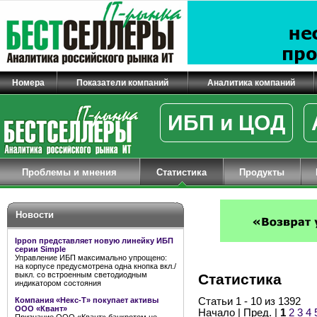
Номера
Показатели компаний
Аналитика компаний
ИБП и ЦОД
Проблемы и мнения
Статистика
Продукты
Новости
Ippon представляет новую линейку ИБП
серии Simple
Управление ИБП максимально упрощено:
на корпусе предусмотрена одна кнопка вкл./
выкл. со встроенным светодиодным
Статистика
индикатором состояния
Компания «Некс-Т» покупает активы
Статьи 1 - 10 из 1392
ООО «Квант»
Начало | Пред. |
1
2
3
4