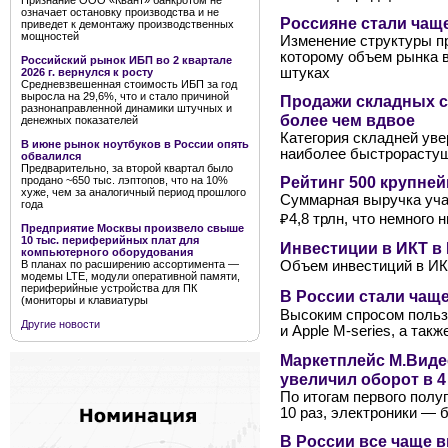
Признание ООО «Квант» банкротом не
означает остановку производства и не
Россияне стали чащ
приведет к демонтажу производственных
мощностей
Изменение структуры п
которому объем рынка в 
Российский рынок ИБП во 2 квартале
штуках
2026 г. вернулся к росту
Средневзвешенная стоимость ИБП за год
выросла на 29,6%, что и стало причиной
Продажи складных с
разнонаправленной динамики штучных и
более чем вдвое
денежных показателей
Категория складней уве
В июне рынок ноутбуков в России опять
наиболее быстрорастущ
обвалился
Предварительно, за второй квартал было
Рейтинг 500 крупне
продано ~650 тыс. лэптопов, что на 10%
хуже, чем за аналогичный период прошлого
Суммарная выручка учас
года
₽4,8 трлн, что немного
Предприятие Москвы произвело свыше
10 тыс. периферийных плат для
Инвестиции в ИКТ в 
компьютерного оборудования
В планах по расширению ассортимента —
Объем инвестиций в ИКТ-
модемы LTE, модули оперативной памяти,
периферийные устройства для ПК
В России стали чаще
(мониторы и клавиатуры
Высоким спросом польз
Другие новости
и Apple M-series, а так
Маркетплейс М.Виде
увеличил оборот в 4 
По итогам первого полу
10 раз, электроники — б
В России все чаще 