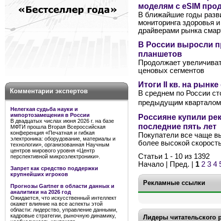
моделям с eSIM про
В ближайшие годы разви
мониторинга здоровья 
драйверами рынка смар
В России выросли 
планшетов
Продолжает увеличиват
ценовых сегментов
Итоги II кв. на рынк
Комментарии экспертов
В среднем по России ст
предыдущим кварталом 
Нелегкая судьба науки и
импортозамещения в России
Россияне купили ре
В двадцатых числах июня 2026 г. на базе
последние пять лет
МФТИ прошла Вторая Всероссийская
конференция «Печатная и гибкая
Покупатели все чаще в
электроника: оборудование, материалы и
более высокой скорост
технологии», организованная Научным
центров мирового уровня «Центр
Статьи 1 - 10 из 1392
перспективной микроэлектроники».
Начало | Пред. |
1
2
3
4
Запрет как средство поддержки
крупнейших игроков
Рекламные ссылки
Прогнозы Gartner в области данных и
аналитики на 2026 год
Ожидается, что искусственный интеллект
окажет влияние на все аспекты этой
области: лидерство, управление данными,
кадровые стратегии, рыночную динамику,
Лидеры читательского 