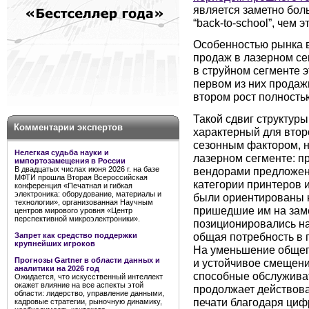
является заметно бол
“back-to-school”, чем э
Особенностью рынка в
продаж в лазерном сег
в струйном сегменте э
первом из них продаж
втором рост полность
Такой сдвиг структуры
Комментарии экспертов
характерный для втор
сезонным фактором, н
Нелегкая судьба науки и
лазерном сегменте: п
импортозамещения в России
вендорами предложен
В двадцатых числах июня 2026 г. на базе
МФТИ прошла Вторая Всероссийская
категории принтеров 
конференция «Печатная и гибкая
электроника: оборудование, материалы и
были ориентированы н
технологии», организованная Научным
пришедшие им на зам
центров мирового уровня «Центр
перспективной микроэлектроники».
позиционировались на
общая потребность в 
Запрет как средство поддержки
крупнейших игроков
На уменьшение общег
Прогнозы Gartner в области данных и
и устойчивое смещени
аналитики на 2026 год
способные обслуживат
Ожидается, что искусственный интеллект
окажет влияние на все аспекты этой
продолжает действов
области: лидерство, управление данными,
печати благодаря циф
кадровые стратегии, рыночную динамику,