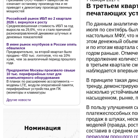
Признание ООО «Квант» банкротом не
означает остановку производства и не
В третьем квар
приведет к демонтажу производственных
мощностей
печатающих уст
Российский рынок ИБП во 2 квартале
2026 г. вернулся к росту
По данным аналитичес
Средневзвешенная стоимость ИБП за год
июля по сентябрь был
выросла на 29,6%, что и стало причиной
разнонаправленной динамики штучных и
настольных МФУ, что н
денежных показателей
этом денежный объем
В июне рынок ноутбуков в России опять
и по итогам квартала 
обвалился
Предварительно, за второй квартал было
годом раньше. Отмечен
продано ~650 тыс. лэптопов, что на 10%
продолжение количес
хуже, чем за аналогичный период прошлого
года
в третьем квартале с
наблюдается впервые 
Предприятие Москвы произвело свыше
10 тыс. периферийных плат для
компьютерного оборудования
В принципе такая дин
В планах по расширению ассортимента —
тренду, демонстрирую
модемы LTE, модули оперативной памяти,
периферийные устройства для ПК
насколько устойчивым
(мониторы и клавиатуры
насыщенном, рынке, п
Другие новости
В пользу улучшения с
платежеспособных пок
продаж в штуках, не
моделей (правда, рост
составив в среднем 
периодом прошлого г