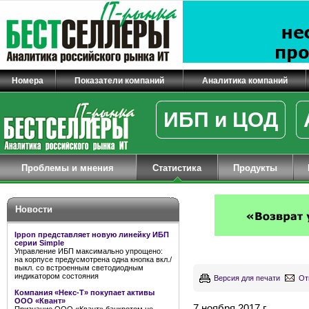
Номера
Показатели компаний
Аналитика компаний
ИБП и ЦОД
Проблемы и мнения
Статистика
Продукты
Новости
Ippon представляет новую линейку ИБП
серии Simple
Управление ИБП максимально упрощено:
на корпусе предусмотрена одна кнопка вкл./
выкл. со встроенным светодиодным
индикатором состояния
Версия для печати
От
Компания «Некс-Т» покупает активы
ООО «Квант»
7 ноября 2017 г.