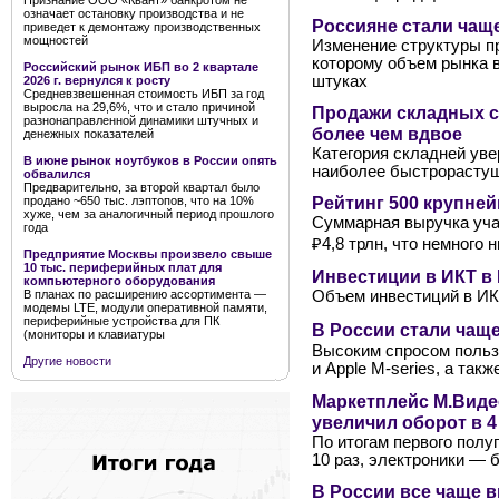
Признание ООО «Квант» банкротом не
означает остановку производства и не
Россияне стали чащ
приведет к демонтажу производственных
мощностей
Изменение структуры п
которому объем рынка в 
Российский рынок ИБП во 2 квартале
штуках
2026 г. вернулся к росту
Средневзвешенная стоимость ИБП за год
выросла на 29,6%, что и стало причиной
Продажи складных с
разнонаправленной динамики штучных и
более чем вдвое
денежных показателей
Категория складней уве
В июне рынок ноутбуков в России опять
наиболее быстрорастущ
обвалился
Предварительно, за второй квартал было
Рейтинг 500 крупне
продано ~650 тыс. лэптопов, что на 10%
хуже, чем за аналогичный период прошлого
Суммарная выручка учас
года
₽4,8 трлн, что немного
Предприятие Москвы произвело свыше
10 тыс. периферийных плат для
Инвестиции в ИКТ в 
компьютерного оборудования
В планах по расширению ассортимента —
Объем инвестиций в ИКТ-
модемы LTE, модули оперативной памяти,
периферийные устройства для ПК
В России стали чаще
(мониторы и клавиатуры
Высоким спросом польз
Другие новости
и Apple M-series, а так
Маркетплейс М.Виде
увеличил оборот в 4 
По итогам первого полу
10 раз, электроники — б
В России все чаще 