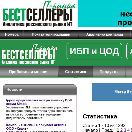
Номера
Показатели компаний
Аналитика компаний
ИБП и ЦОД
Проблемы и мнения
Статистика
Продукты
Новости
Ippon представляет новую линейку ИБП
серии Simple
Управление ИБП максимально упрощено:
на корпусе предусмотрена одна кнопка вкл./
выкл. со встроенным светодиодным
Статистика
индикатором состояния
Компания «Некс-Т» покупает активы
Статьи 1 - 10 из 1392
ООО «Квант»
Начало | Пред. |
1
2
3
4