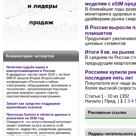
моделям с eSIM про
В ближайшие годы разви
мониторинга здоровья 
драйверами рынка смар
В России выросли 
планшетов
Продолжает увеличиват
ценовых сегментов
Итоги II кв. на рынк
Комментарии экспертов
В среднем по России ст
предыдущим кварталом 
Нелегкая судьба науки и
импортозамещения в России
Россияне купили ре
В двадцатых числах июня 2026 г. на базе
последние пять лет
МФТИ прошла Вторая Всероссийская
конференция «Печатная и гибкая
Покупатели все чаще в
электроника: оборудование, материалы и
более высокой скорост
технологии», организованная Научным
центров мирового уровня «Центр
Статьи 1 - 10 из 1392
перспективной микроэлектроники».
Начало | Пред. |
1
2
3
4
Запрет как средство поддержки
крупнейших игроков
Рекламные ссылки
Прогнозы Gartner в области данных и
аналитики на 2026 год
Ожидается, что искусственный интеллект
окажет влияние на все аспекты этой
области: лидерство, управление данными,
кадровые стратегии, рыночную динамику,
Лидеры читательского 